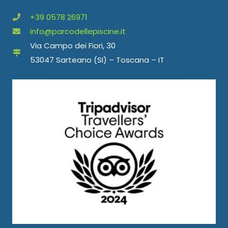
+39 0578 26971
info@parcodellepiscine.it
Via Campo dei Fiori, 30
53047 Sarteano (SI) – Toscana – IT