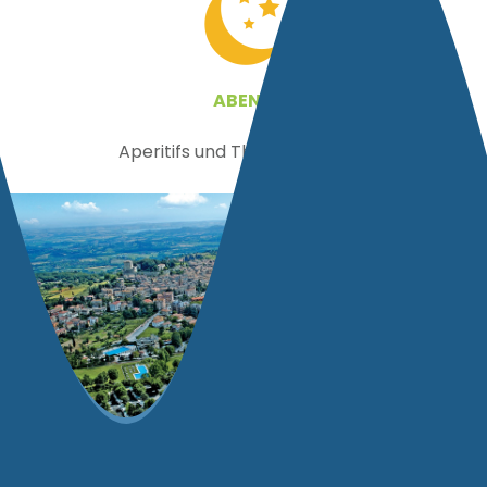
ABEND
Aperitifs und Themenabende