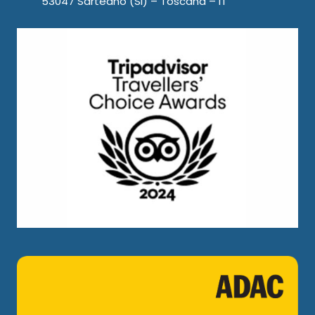
53047 Sarteano (SI) – Toscana – IT