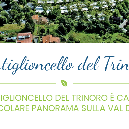
tiglioncello del Tri
TIGLIONCELLO DEL TRINORO È C
COLARE PANORAMA SULLA VAL D