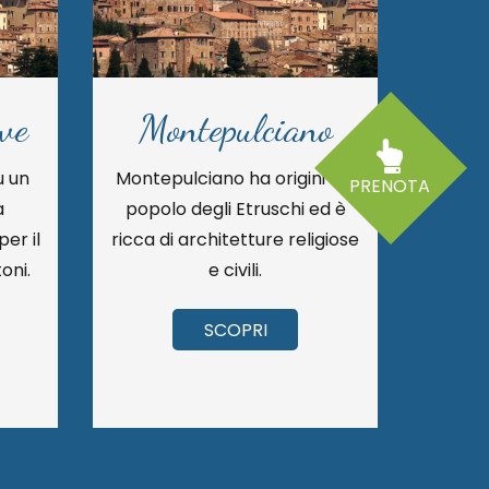
eve
Montepulciano
u un
Montepulciano ha origini dal
Citt
PRENOTA
a
popolo degli Etruschi ed è
er il
ricca di architetture religiose
oni.
e civili.
SCOPRI