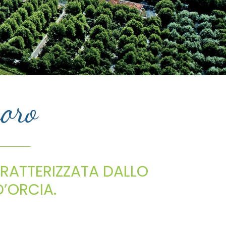
noro
ARATTERIZZATA DALLO
’ORCIA.