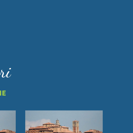
ri
NE