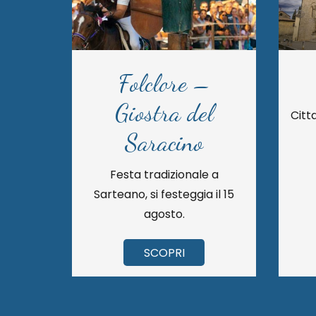
Folclore –
Giostra del
e
Citt
Saracino
Festa tradizionale a
Sarteano, si festeggia il 15
agosto.
SCOPRI